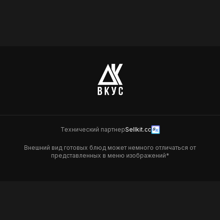
Чай ягодный ройбуш
0,5
Будет позже
Технический партнер
Sellkit.cc
Внешний вид готовых блюд может немного отличаться от
представленных в меню изображений*